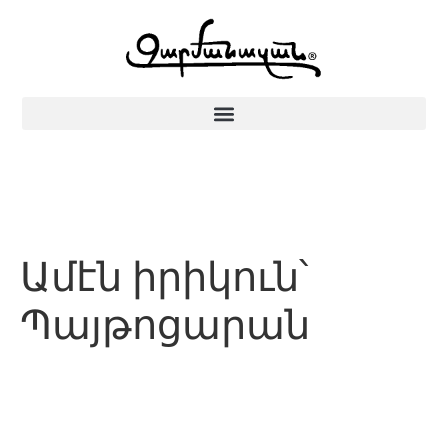
Ամէն իրիկուն՝
Պայթոցարան